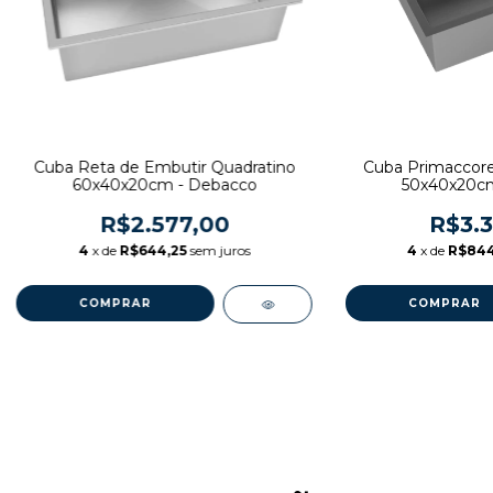
Cuba Reta de Embutir Quadratino
Cuba Primaccore
60x40x20cm - Debacco
50x40x20cm
R$2.577,00
R$3.3
4
x de
R$644,25
sem juros
4
x de
R$844
COMPRAR
COMPRAR