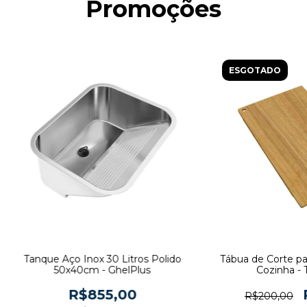
Promoções
ESGOTADO
Tanque Aço Inox 30 Litros Polido
Tábua de Corte pa
50x40cm - GhelPlus
Cozinha - 
R$855,00
R$200,00