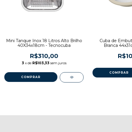
Mini Tanque Inox 18 Litros Alto Brilho
Cuba de Embuti
40X34x18cm - Tecnocuba
Branca 44x31
R$310,00
R$10
3
x de
R$103,33
sem juros
COMPRAR
COMPRAR